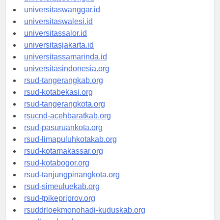
universitassorong.id
universitaswanggar.id
universitaswalesi.id
universitassalor.id
universitasjakarta.id
universitassamarinda.id
universitasindonesia.org
rsud-tangerangkab.org
rsud-kotabekasi.org
rsud-tangerangkota.org
rsucnd-acehbaratkab.org
rsud-pasuruankota.org
rsud-limapuluhkotakab.org
rsud-kotamakassar.org
rsud-kotabogor.org
rsud-tanjungpinangkota.org
rsud-simeuluekab.org
rsud-tpikepriprov.org
rsuddrloekmonohadi-kuduskab.org