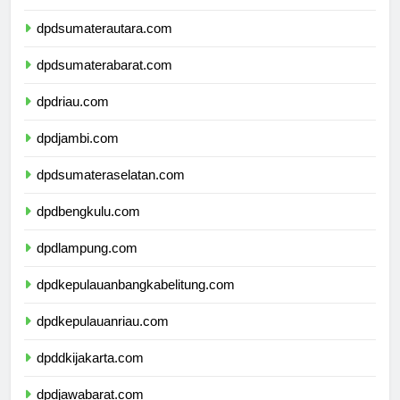
dpdaceh.com
dpdsumaterautara.com
dpdsumaterabarat.com
dpdriau.com
dpdjambi.com
dpdsumateraselatan.com
dpdbengkulu.com
dpdlampung.com
dpdkepulauanbangkabelitung.com
dpdkepulauanriau.com
dpddkijakarta.com