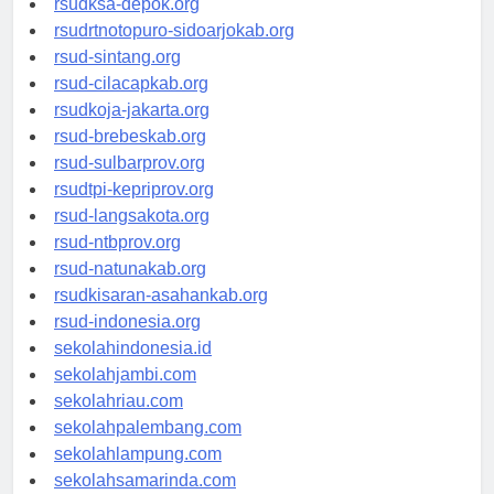
rsudksa-depok.org
rsudrtnotopuro-sidoarjokab.org
rsud-sintang.org
rsud-cilacapkab.org
rsudkoja-jakarta.org
rsud-brebeskab.org
rsud-sulbarprov.org
rsudtpi-kepriprov.org
rsud-langsakota.org
rsud-ntbprov.org
rsud-natunakab.org
rsudkisaran-asahankab.org
rsud-indonesia.org
sekolahindonesia.id
sekolahjambi.com
sekolahriau.com
sekolahpalembang.com
sekolahlampung.com