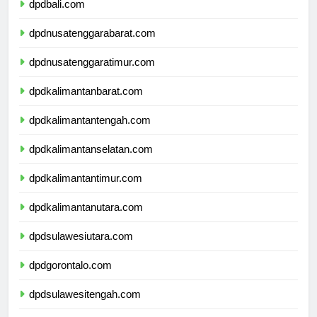
dpdbali.com
dpdnusatenggarabarat.com
dpdnusatenggaratimur.com
dpdkalimantanbarat.com
dpdkalimantantengah.com
dpdkalimantanselatan.com
dpdkalimantantimur.com
dpdkalimantanutara.com
dpdsulawesiutara.com
dpdgorontalo.com
dpdsulawesitengah.com