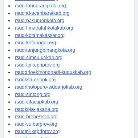
rsud-kotabekasi.org
rsud-tangerangkota.org
rsucnd-acehbaratkab.org
rsud-pasuruankota.org
rsud-limapuluhkotakab.org
rsud-kotamakassar.org
rsud-kotabogor.org
rsud-tanjungpinangkota.org
rsud-simeuluekab.org
rsud-tpikepriprov.org
rsuddrloekmonohadi-kuduskab.org
rsudksa-depok.org
rsudrtnotopuro-sidoarjokab.org
rsud-sintang.org
rsud-cilacapkab.org
rsudkoja-jakarta.org
rsud-brebeskab.org
rsud-sulbarprov.org
rsudtpi-kepriprov.org