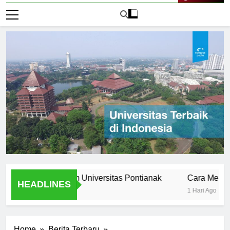
Live Now
ss Stories from Universitas Pontianak
Cara Mendaftar k
HEADLINES
1 Hari Ago