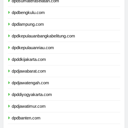
dpdsumateraselatan.com
dpdbengkulu.com
dpdlampung.com
dpdkepulauanbangkabelitung.com
dpdkepulauanriau.com
dpddkijakarta.com
dpdjawabarat.com
dpdjawatengah.com
dpddiyogyakarta.com
dpdjawatimur.com
dpdbanten.com