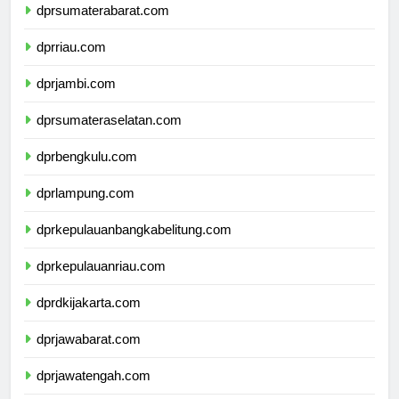
dprsumaterabarat.com
dprriau.com
dprjambi.com
dprsumateraselatan.com
dprbengkulu.com
dprlampung.com
dprkepulauanbangkabelitung.com
dprkepulauanriau.com
dprdkijakarta.com
dprjawabarat.com
dprjawatengah.com