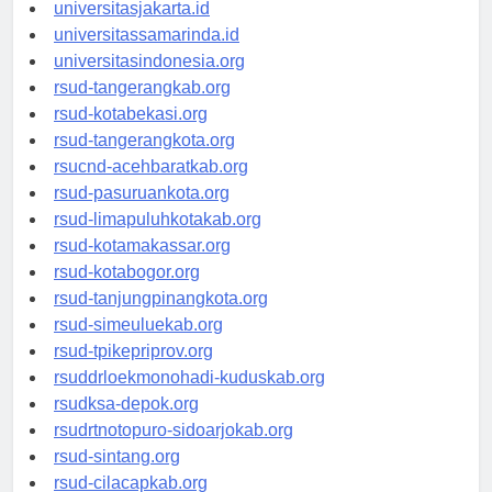
universitassalor.id
universitasjakarta.id
universitassamarinda.id
universitasindonesia.org
rsud-tangerangkab.org
rsud-kotabekasi.org
rsud-tangerangkota.org
rsucnd-acehbaratkab.org
rsud-pasuruankota.org
rsud-limapuluhkotakab.org
rsud-kotamakassar.org
rsud-kotabogor.org
rsud-tanjungpinangkota.org
rsud-simeuluekab.org
rsud-tpikepriprov.org
rsuddrloekmonohadi-kuduskab.org
rsudksa-depok.org
rsudrtnotopuro-sidoarjokab.org
rsud-sintang.org