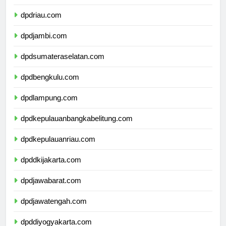
dpdsumaterabarat.com
dpdriau.com
dpdjambi.com
dpdsumateraselatan.com
dpdbengkulu.com
dpdlampung.com
dpdkepulauanbangkabelitung.com
dpdkepulauanriau.com
dpddkijakarta.com
dpdjawabarat.com
dpdjawatengah.com