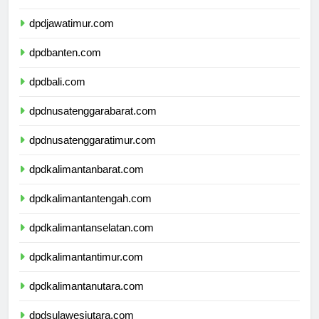
dpddiyogyakarta.com
dpdjawatimur.com
dpdbanten.com
dpdbali.com
dpdnusatenggarabarat.com
dpdnusatenggaratimur.com
dpdkalimantanbarat.com
dpdkalimantantengah.com
dpdkalimantanselatan.com
dpdkalimantantimur.com
dpdkalimantanutara.com