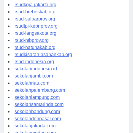
rsud-cilacapkab.org
rsudkoja-jakarta.org
rsud-brebeskab.org
rsud-sulbarprov.org
rsudtpi-kepriprov.org
rsud-langsakota.org
rsud-ntbprov.org
rsud-natunakab.org
rsudkisaran-asahankab.org
rsud-indonesia.org
sekolahindonesia.id
sekolahjambi.com
sekolahriau.com
sekolahpalembang.com
sekolahlampung.com
sekolahsamarinda.com
sekolahbandung.com
sekolahdenpasar.com
sekolahjakarta.com