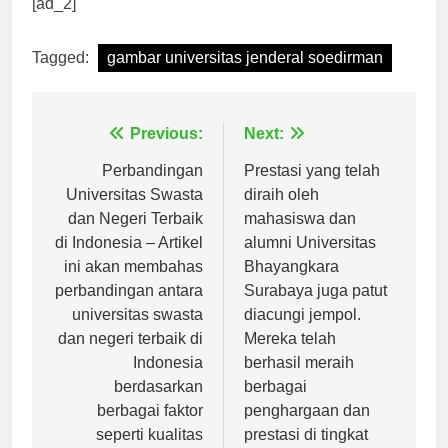
[ad_2]
Tagged:
gambar universitas jenderal soedirman
Navigasi
Previous:
Next:
pos
Perbandingan
Prestasi yang telah
Universitas Swasta
diraih oleh
dan Negeri Terbaik
mahasiswa dan
di Indonesia – Artikel
alumni Universitas
ini akan membahas
Bhayangkara
perbandingan antara
Surabaya juga patut
universitas swasta
diacungi jempol.
dan negeri terbaik di
Mereka telah
Indonesia
berhasil meraih
berdasarkan
berbagai
berbagai faktor
penghargaan dan