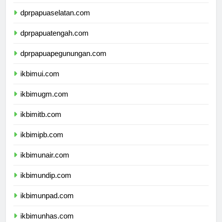
dprpapua.com
dprpapuaselatan.com
dprpapuatengah.com
dprpapuapegunungan.com
ikbimui.com
ikbimugm.com
ikbimitb.com
ikbimipb.com
ikbimunair.com
ikbimundip.com
ikbimunpad.com