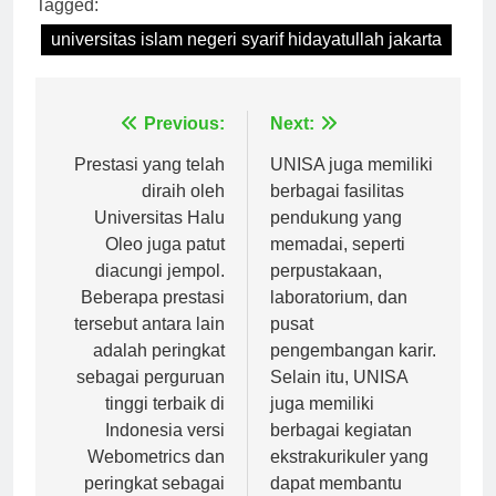
Tagged:
universitas islam negeri syarif hidayatullah jakarta
Navigasi
Previous:
Next:
pos
Prestasi yang telah
UNISA juga memiliki
diraih oleh
berbagai fasilitas
Universitas Halu
pendukung yang
Oleo juga patut
memadai, seperti
diacungi jempol.
perpustakaan,
Beberapa prestasi
laboratorium, dan
tersebut antara lain
pusat
adalah peringkat
pengembangan karir.
sebagai perguruan
Selain itu, UNISA
tinggi terbaik di
juga memiliki
Indonesia versi
berbagai kegiatan
Webometrics dan
ekstrakurikuler yang