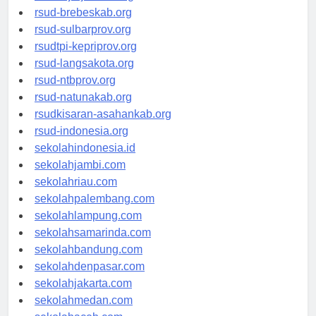
rsudkoja-jakarta.org
rsud-brebeskab.org
rsud-sulbarprov.org
rsudtpi-kepriprov.org
rsud-langsakota.org
rsud-ntbprov.org
rsud-natunakab.org
rsudkisaran-asahankab.org
rsud-indonesia.org
sekolahindonesia.id
sekolahjambi.com
sekolahriau.com
sekolahpalembang.com
sekolahlampung.com
sekolahsamarinda.com
sekolahbandung.com
sekolahdenpasar.com
sekolahjakarta.com
sekolahmedan.com