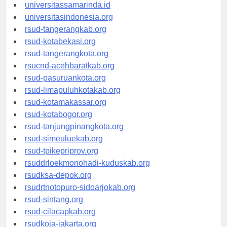
universitasjakarta.id
universitassamarinda.id
universitasindonesia.org
rsud-tangerangkab.org
rsud-kotabekasi.org
rsud-tangerangkota.org
rsucnd-acehbaratkab.org
rsud-pasuruankota.org
rsud-limapuluhkotakab.org
rsud-kotamakassar.org
rsud-kotabogor.org
rsud-tanjungpinangkota.org
rsud-simeuluekab.org
rsud-tpikepriprov.org
rsuddrloekmonohadi-kuduskab.org
rsudksa-depok.org
rsudrtnotopuro-sidoarjokab.org
rsud-sintang.org
rsud-cilacapkab.org