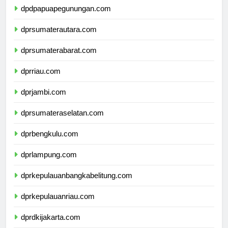
dpdpapuapegunungan.com
dprsumaterautara.com
dprsumaterabarat.com
dprriau.com
dprjambi.com
dprsumateraselatan.com
dprbengkulu.com
dprlampung.com
dprkepulauanbangkabelitung.com
dprkepulauanriau.com
dprdkijakarta.com