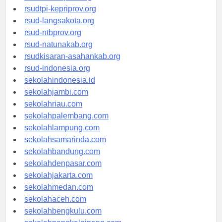
rsud-sulbarprov.org
rsudtpi-kepriprov.org
rsud-langsakota.org
rsud-ntbprov.org
rsud-natunakab.org
rsudkisaran-asahankab.org
rsud-indonesia.org
sekolahindonesia.id
sekolahjambi.com
sekolahriau.com
sekolahpalembang.com
sekolahlampung.com
sekolahsamarinda.com
sekolahbandung.com
sekolahdenpasar.com
sekolahjakarta.com
sekolahmedan.com
sekolahaceh.com
sekolahbengkulu.com