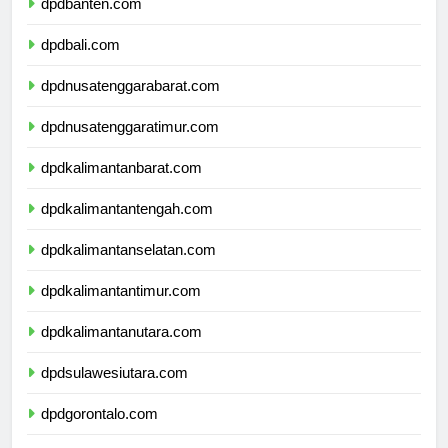
dpdbanten.com
dpdbali.com
dpdnusatenggarabarat.com
dpdnusatenggaratimur.com
dpdkalimantanbarat.com
dpdkalimantantengah.com
dpdkalimantanselatan.com
dpdkalimantantimur.com
dpdkalimantanutara.com
dpdsulawesiutara.com
dpdgorontalo.com