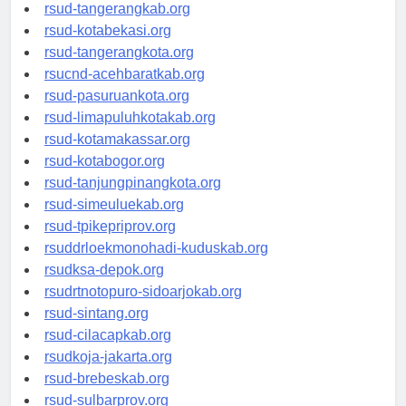
universitasindonesia.org
rsud-tangerangkab.org
rsud-kotabekasi.org
rsud-tangerangkota.org
rsucnd-acehbaratkab.org
rsud-pasuruankota.org
rsud-limapuluhkotakab.org
rsud-kotamakassar.org
rsud-kotabogor.org
rsud-tanjungpinangkota.org
rsud-simeuluekab.org
rsud-tpikepriprov.org
rsuddrloekmonohadi-kuduskab.org
rsudksa-depok.org
rsudrtnotopuro-sidoarjokab.org
rsud-sintang.org
rsud-cilacapkab.org
rsudkoja-jakarta.org
rsud-brebeskab.org