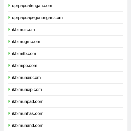
dprpapuatengah.com
dprpapuapegunungan.com
ikbimui.com
ikbimugm.com
ikbimitb.com
ikbimipb.com
ikbimunair.com
ikbimundip.com
ikbimunpad.com
ikbimunhas.com
ikbimunand.com