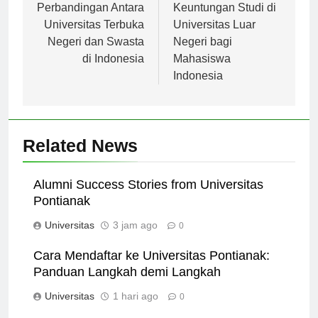
pos
Perbandingan Antara
Keuntungan Studi di
Universitas Terbuka
Universitas Luar
Negeri dan Swasta
Negeri bagi
di Indonesia
Mahasiswa
Indonesia
Related News
Alumni Success Stories from Universitas
Pontianak
Universitas
3 jam ago
0
Cara Mendaftar ke Universitas Pontianak:
Panduan Langkah demi Langkah
Universitas
1 hari ago
0