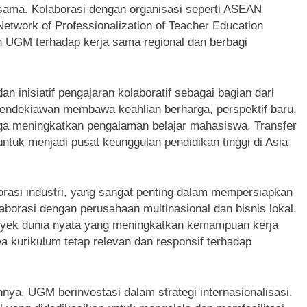
sama. Kolaborasi dengan organisasi seperti ASEAN
etwork of Professionalization of Teacher Education
UGM terhadap kerja sama regional dan berbagi
 inisiatif pengajaran kolaboratif sebagai bagian dari
cendekiawan membawa keahlian berharga, perspektif baru,
ga meningkatkan pengalaman belajar mahasiswa. Transfer
ntuk menjadi pusat keunggulan pendidikan tinggi di Asia
rasi industri, yang sangat penting dalam mempersiapkan
borasi dengan perusahaan multinasional dan bisnis lokal,
oyek dunia nyata yang meningkatkan kemampuan kerja
a kurikulum tetap relevan dan responsif terhadap
nnya, UGM berinvestasi dalam strategi internasionalisasi.