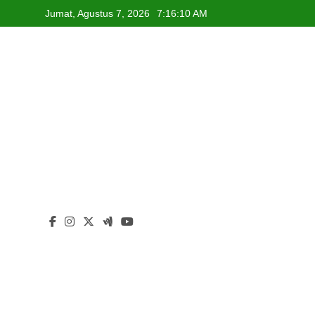
Skip
Jumat, Agustus 7, 2026
7:16:12 AM
to
content