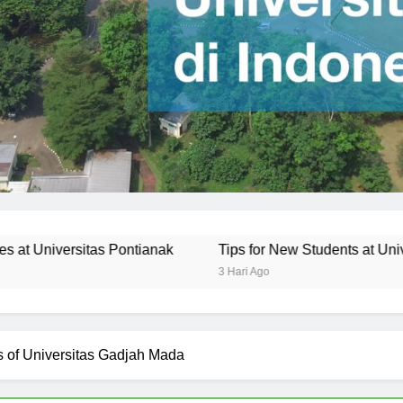
anak
Tips for New Students at Universitas Pontianak
3 Hari Ago
ps of Universitas Gadjah Mada