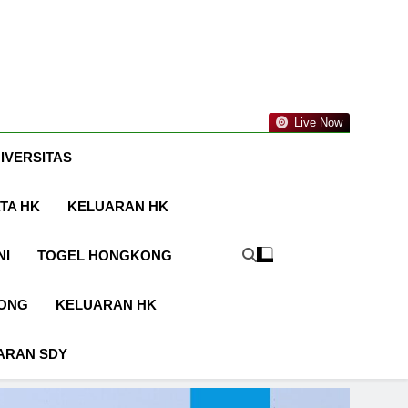
Live Now
IVERSITAS
TA HK
KELUARAN HK
NI
TOGEL HONGKONG
ONG
KELUARAN HK
ARAN SDY