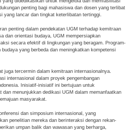
al yang didedikasikan untuk mengelola dan memfasilitasi
 dukungan penting bagi mahasiswa dan dosen yang terlibat
 yang lancar dan tingkat keterlibatan tertinggi.
ran penting dalam pendekatan UGM terhadap kemitraan
sa dan orientasi budaya, UGM mempersiapkan
ksi secara efektif di lingkungan yang beragam. Program-
n budaya yang berbeda dan meningkatkan kompetensi
 juga tercermin dalam kemitraan internasionalnya.
sasi internasional dalam proyek pengembangan
esia. Inisiatif-inisiatif ini bertujuan untuk
at dan menunjukkan dedikasi UGM dalam memanfaatkan
kemajuan masyarakat.
konferensi dan simposium internasional, yang
 penelitian mereka dan berinteraksi dengan rekan-
mberikan umpan balik dan wawasan yang berharga,