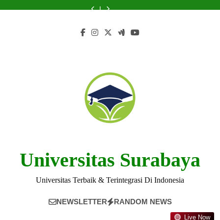
Skip
Students
from
Universitas
Universitas
Students
from
Universitas
at
New
at
Universitas
Pontianak:
Pontianak
at
Universitas
Pontianak:
Universitas
Students
to
Universitas
Pontianak
Panduan
Universitas
Pontianak
Panduan
Pontianak
at
content
Pontianak
Langkah
Pontianak
Langkah
Universitas
demi
demi
Pontianak
Langkah
Langkah
Universitas Surabaya
Universitas Terbaik & Terintegrasi Di Indonesia
NEWSLETTER
RANDOM NEWS