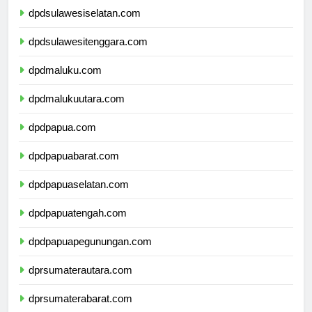
dpdsulawesiselatan.com
dpdsulawesitenggara.com
dpdmaluku.com
dpdmalukuutara.com
dpdpapua.com
dpdpapuabarat.com
dpdpapuaselatan.com
dpdpapuatengah.com
dpdpapuapegunungan.com
dprsumaterautara.com
dprsumaterabarat.com