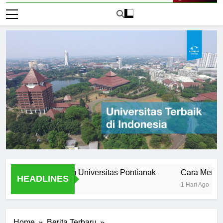
Live Now
s Stories from Universitas Pontianak
Cara Mendaftar ke
HEADLINES
1 Hari Ago