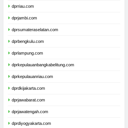
dprriau.com
dprjambi.com
dprsumateraselatan.com
dprbengkulu.com
dprlampung.com
dprkepulauanbangkabelitung.com
dprkepulauanriau.com
dprdkijakarta.com
dprjawabarat.com
dprjawatengah.com