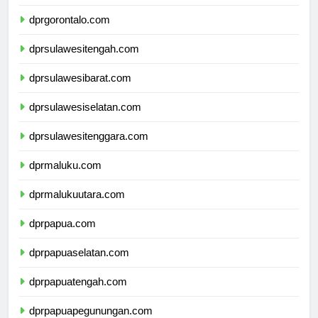
dprsulawesiutara.com
dprgorontalo.com
dprsulawesitengah.com
dprsulawesibarat.com
dprsulawesiselatan.com
dprsulawesitenggara.com
dprmaluku.com
dprmalukuutara.com
dprpapua.com
dprpapuaselatan.com
dprpapuatengah.com