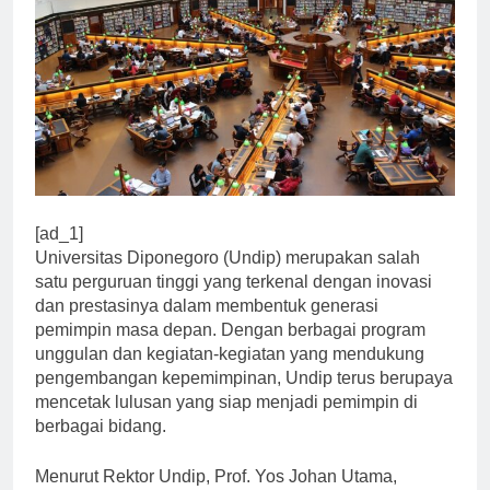
[ad_1]
Universitas Diponegoro (Undip) merupakan salah
satu perguruan tinggi yang terkenal dengan inovasi
dan prestasinya dalam membentuk generasi
pemimpin masa depan. Dengan berbagai program
unggulan dan kegiatan-kegiatan yang mendukung
pengembangan kepemimpinan, Undip terus berupaya
mencetak lulusan yang siap menjadi pemimpin di
berbagai bidang.