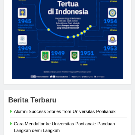
Berita Terbaru
Alumni Success Stories from Universitas Pontianak
Cara Mendaftar ke Universitas Pontianak: Panduan