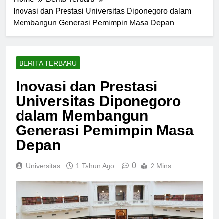
Home
Berita Terbaru
Inovasi dan Prestasi Universitas Diponegoro dalam
Membangun Generasi Pemimpin Masa Depan
BERITA TERBARU
Inovasi dan Prestasi
Universitas Diponegoro
dalam Membangun
Generasi Pemimpin Masa
Depan
0
Universitas
1 Tahun Ago
2 Mins