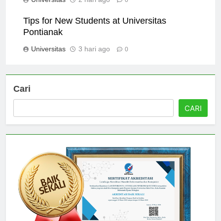
Universitas
2 hari ago
0
Tips for New Students at Universitas
Pontianak
Universitas
3 hari ago
0
Cari
CARI