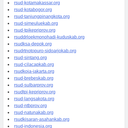
rsud-limapuluhkotakab.org
rsud-kotamakassar.org
rsud-kotabogor.org
rsud-tanjungpinangkota.org
rsud-simeuluekab.org
rsud-tpikepriprov.org
rsuddrloekmonohadi-kuduskab.org
rsudksa-depok.org
rsudrtnotopuro-sidoarjokab.org
rsud-sintang.org
rsud-cilacapkab.org
rsudkoja-jakarta.org
rsud-brebeskab.org
rsud-sulbarprov.org
rsudtpi-kepriprov.org
rsud-langsakota.org
rsud-ntbprov.org
rsud-natunakab.org
rsudkisaran-asahankab.org