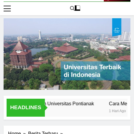
Live Now
s Stories from Universitas Pontianak
Cara Mendaftar k
HEADLINES
1 Hari Ago