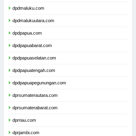
dpdsulawesitenggara.com
dpdmaluku.com
dpdmalukuutara.com
dpdpapua.com
dpdpapuabarat.com
dpdpapuaselatan.com
dpdpapuatengah.com
dpdpapuapegunungan.com
dprsumaterautara.com
dprsumaterabarat.com
dprriau.com