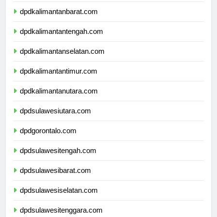
dpdnusatenggaratimur.com
dpdkalimantanbarat.com
dpdkalimantantengah.com
dpdkalimantanselatan.com
dpdkalimantantimur.com
dpdkalimantanutara.com
dpdsulawesiutara.com
dpdgorontalo.com
dpdsulawesitengah.com
dpdsulawesibarat.com
dpdsulawesiselatan.com