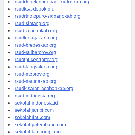
rsuddrloekmonohadi-kuduskab.org
rsudksa-depok.org
rsudrtnotopuro-sidoarjokab.org
rsud-sintang.org
rsud-cilacapkab.org
rsudkoja-jakarta.org
rsud-brebeskab.org
rsud-sulbarprov.org
rsudtpi-kepriprov.org
rsud-langsakota.org
rsud-ntbprov.org
rsud-natunakab.org
rsudkisaran-asahankab.org
rsud-indonesia.org
sekolahindonesia.id
sekolahjambi.com
sekolahriau.com
sekolahpalembang.com