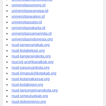
universitasmanokwari.id
universitassorong.id
universitaswanggar.id
universitaswalesi.id
universitassalor.id
universitasjakarta.id
universitassamarinda.id
universitasindonesia.org
rsud-tangerangkab.org
rsud-kotabekasi.org
rsud-tangerangkota.org
rsucnd-acehbaratkab.org
rsud-pasuruankota.org
rsud-limapuluhkotakab.org
rsud-kotamakassar.org
rsud-kotabogor.org
rsud-tanjungpinangkota.org
rsud-simeuluekab.org
rsud-tpikepriprov.org