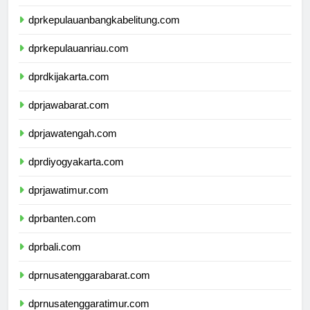
dprlampung.com
dprkepulauanbangkabelitung.com
dprkepulauanriau.com
dprdkijakarta.com
dprjawabarat.com
dprjawatengah.com
dprdiyogyakarta.com
dprjawatimur.com
dprbanten.com
dprbali.com
dprnusatenggarabarat.com