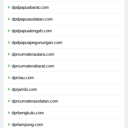
dpdpapua.com
dpdpapuabarat.com
dpdpapuaselatan.com
dpdpapuatengah.com
dpdpapuapegunungan.com
dprsumaterautara.com
dprsumaterabarat.com
dprriau.com
dprjambi.com
dprsumateraselatan.com
dprbengkulu.com