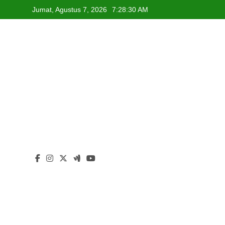
Skip
Jumat, Agustus 7, 2026
7:28:32 AM
to
content