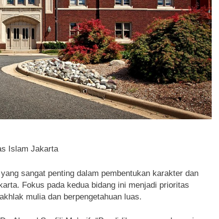
as Islam Jakarta
 yang sangat penting dalam pembentukan karakter dan
rta. Fokus pada kedua bidang ini menjadi prioritas
khlak mulia dan berpengetahuan luas.