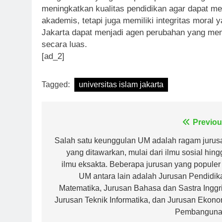
meningkatkan kualitas pendidikan agar dapat me
akademis, tetapi juga memiliki integritas moral y
Jakarta dapat menjadi agen perubahan yang m
secara luas.
[ad_2]
Tagged:
universitas islam jakarta
Navigasi
Previou
pos
Salah satu keunggulan UM adalah ragam jurus
yang ditawarkan, mulai dari ilmu sosial hing
ilmu eksakta. Beberapa jurusan yang populer 
UM antara lain adalah Jurusan Pendidik
Matematika, Jurusan Bahasa dan Sastra Inggri
Jurusan Teknik Informatika, dan Jurusan Ekono
Pembanguna