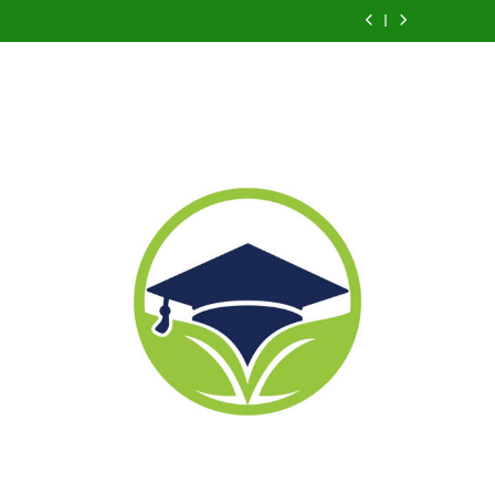
Tips
Getting
Know
ke
at
New
Know
ke
at
for
to
the
Universitas
Universitas
Students
the
Universitas
Universitas
New
Know
Faculty
Pontianak:
Pontianak
at
Faculty
Pontianak:
Pontianak
Students
the
at
Panduan
Universitas
at
Panduan
at
Faculty
Universitas
Langkah
Pontianak
Universitas
Langkah
Universitas
at
Pontianak
demi
Pontianak
demi
Pontianak
Universitas
Langkah
Langkah
Pontianak