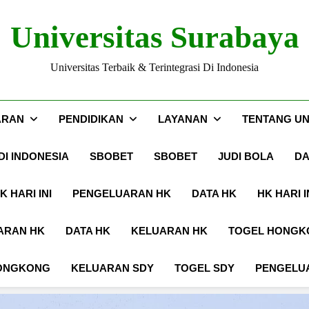
Universitas Surabaya
Universitas Terbaik & Terintegrasi Di Indonesia
ARAN
PENDIDIKAN
LAYANAN
TENTANG UN
DI INDONESIA
SBOBET
SBOBET
JUDI BOLA
DA
K HARI INI
PENGELUARAN HK
DATA HK
HK HARI I
ARAN HK
DATA HK
KELUARAN HK
TOGEL HONGK
ONGKONG
KELUARAN SDY
TOGEL SDY
PENGELU