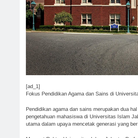
[ad_1]
Fokus Pendidikan Agama dan Sains di Universit
Pendidikan agama dan sains merupakan dua hal
pengetahuan mahasiswa di Universitas Islam Jaka
utama dalam upaya mencetak generasi yang bera