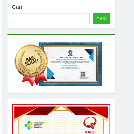
Cari
CARI