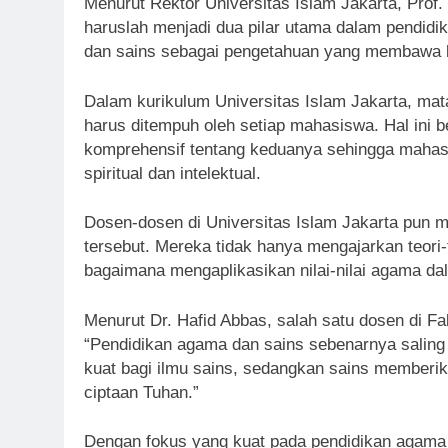
Menurut Rektor Universitas Islam Jakarta, Prof.
haruslah menjadi dua pilar utama dalam pendidi
dan sains sebagai pengetahuan yang membawa 
Dalam kurikulum Universitas Islam Jakarta, mat
harus ditempuh oleh setiap mahasiswa. Hal ini
komprehensif tentang keduanya sehingga mahasi
spiritual dan intelektual.
Dosen-dosen di Universitas Islam Jakarta pun m
tersebut. Mereka tidak hanya mengajarkan teori
bagaimana mengaplikasikan nilai-nilai agama da
Menurut Dr. Hafid Abbas, salah satu dosen di Fa
“Pendidikan agama dan sains sebenarnya salin
kuat bagi ilmu sains, sedangkan sains member
ciptaan Tuhan.”
Dengan fokus yang kuat pada pendidikan agama d