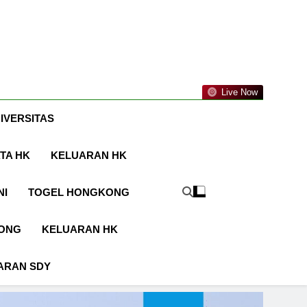
Live Now
IVERSITAS
TA HK
KELUARAN HK
NI
TOGEL HONGKONG
ONG
KELUARAN HK
ARAN SDY