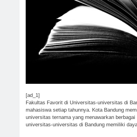
[ad_1]
Fakultas Favorit di Universitas-universitas di 
mahasiswa setiap tahunnya. Kota Bandung mema
universitas ternama yang menawarkan berbagai 
universitas-universitas di Bandung memiliki day