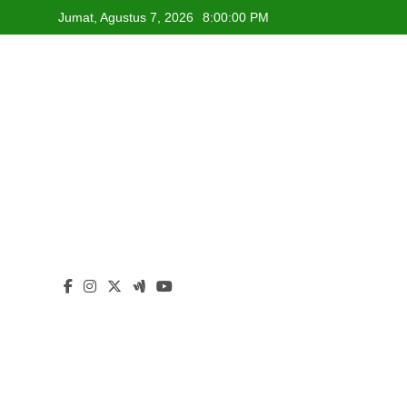
Skip
Jumat, Agustus 7, 2026
8:00:02 PM
to
content