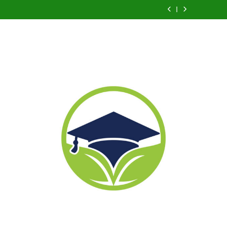
Tips
Getting
Know
ke
at
New
Know
ke
at
for
to
the
Universitas
Universitas
Students
the
Universitas
Universitas
New
Know
Faculty
Pontianak:
Pontianak
at
Faculty
Pontianak:
Pontianak
Students
the
at
Panduan
Universitas
at
Panduan
at
Faculty
Universitas
Langkah
Pontianak
Universitas
Langkah
Universitas
at
Pontianak
demi
Pontianak
demi
Pontianak
Universitas
Langkah
Langkah
Pontianak