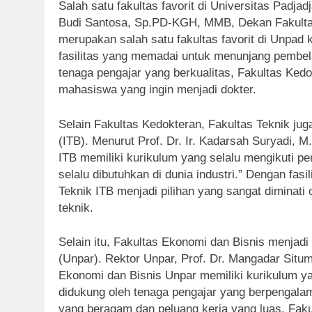
Salah satu fakultas favorit di Universitas Padja
Budi Santosa, Sp.PD-KGH, MMB, Dekan Fakulta
merupakan salah satu fakultas favorit di Unpad 
fasilitas yang memadai untuk menunjang pembel
tenaga pengajar yang berkualitas, Fakultas Kedo
mahasiswa yang ingin menjadi dokter.
Selain Fakultas Kedokteran, Fakultas Teknik juga
(ITB). Menurut Prof. Dr. Ir. Kadarsah Suryadi, 
ITB memiliki kurikulum yang selalu mengikuti per
selalu dibutuhkan di dunia industri.” Dengan fas
Teknik ITB menjadi pilihan yang sangat diminati
teknik.
Selain itu, Fakultas Ekonomi dan Bisnis menjadi 
(Unpar). Rektor Unpar, Prof. Dr. Mangadar Situ
Ekonomi dan Bisnis Unpar memiliki kurikulum ya
didukung oleh tenaga pengajar yang berpengalam
yang beragam dan peluang kerja yang luas, Faku