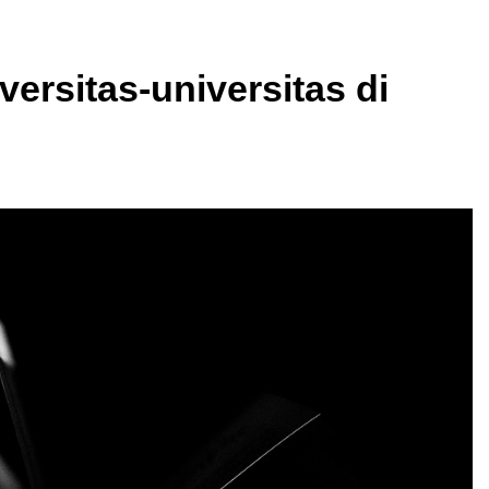
versitas-universitas di