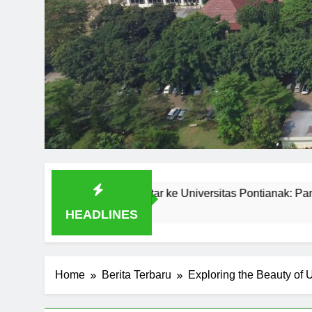
daftar ke Universitas Pontianak: Panduan Langkah demi Lan
HEADLINES
Home
Berita Terbaru
Exploring the Beauty of