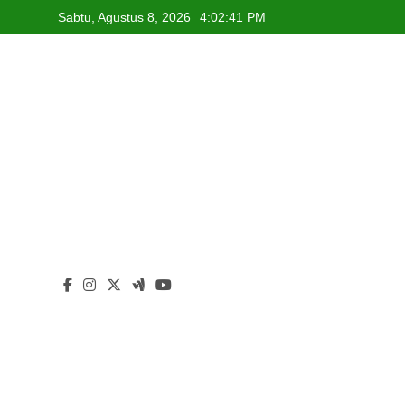
Skip
Sabtu, Agustus 8, 2026
4:02:43 PM
to
content