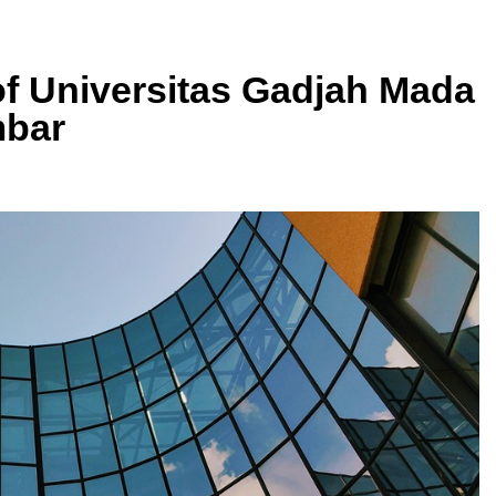
of Universitas Gadjah Mada
mbar