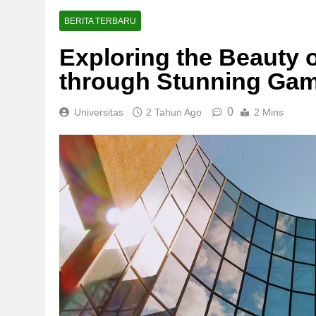
BERITA TERBARU
Exploring the Beauty 
through Stunning Ga
0
Universitas
2 Tahun Ago
2 Mins