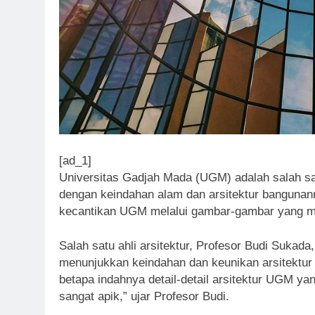
[ad_1]
Universitas Gadjah Mada (UGM) adalah salah sat
dengan keindahan alam dan arsitektur bangunan
kecantikan UGM melalui gambar-gambar yang m
Salah satu ahli arsitektur, Profesor Budi Suk
menunjukkan keindahan dan keunikan arsitektur 
betapa indahnya detail-detail arsitektur UGM y
sangat apik,” ujar Profesor Budi.