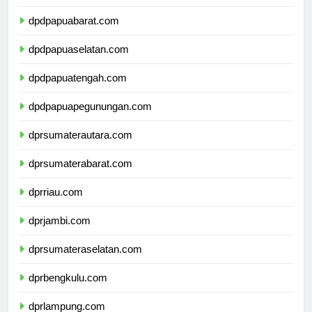
dpdpapua.com
dpdpapuabarat.com
dpdpapuaselatan.com
dpdpapuatengah.com
dpdpapuapegunungan.com
dprsumaterautara.com
dprsumaterabarat.com
dprriau.com
dprjambi.com
dprsumateraselatan.com
dprbengkulu.com