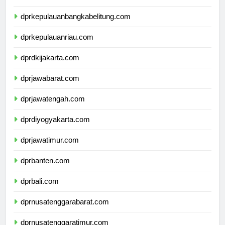
dprlampung.com
dprkepulauanbangkabelitung.com
dprkepulauanriau.com
dprdkijakarta.com
dprjawabarat.com
dprjawatengah.com
dprdiyogyakarta.com
dprjawatimur.com
dprbanten.com
dprbali.com
dprnusatenggarabarat.com