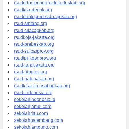
rsud-tpikepriprov.org
rsuddrloekmonohadi-kuduskab.org
rsudksa-depok.org
rsudrtnotopuro-sidoarjokab.org
rsud-sintang.org
rsud-cilacapkab.org
rsudkoja-jakarta.org
rsud-brebeskab.org
rsud-sulbarprov.org
rsudtpi-kepriprov.org
rsud-langsakota.org
rsud-ntbprov.org
rsud-natunakab.org
rsudkisaran-asahankab.org
rsud-indonesia.org
sekolahindonesia.id
sekolahjambi.com
sekolahriau.com
sekolahpalembang.com