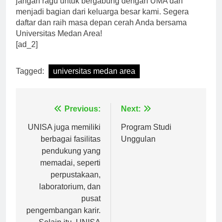
jangan ragu untuk bergabung dengan UMA dan
menjadi bagian dari keluarga besar kami. Segera
daftar dan raih masa depan cerah Anda bersama
Universitas Medan Area!
[ad_2]
Tagged:
universitas medan area
Navigasi
Previous:
Next:
pos
UNISA juga memiliki
Program Studi
berbagai fasilitas
Unggulan
pendukung yang
memadai, seperti
perpustakaan,
laboratorium, dan
pusat
pengembangan karir.