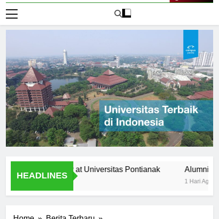
Live Now
ltural diversity at Universitas Pontianak
Alumni Success S
HEADLINES
1 Hari Ago