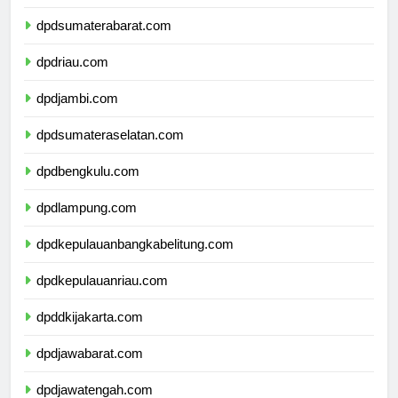
dpdsumaterautara.com
dpdsumaterabarat.com
dpdriau.com
dpdjambi.com
dpdsumateraselatan.com
dpdbengkulu.com
dpdlampung.com
dpdkepulauanbangkabelitung.com
dpdkepulauanriau.com
dpddkijakarta.com
dpdjawabarat.com