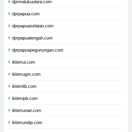
dprmalukuutara.com
dprpapua.com
dprpapuaselatan.com
dprpapuatengah.com
dprpapuapegunungan.com
ikbimui.com
ikbimugm.com
ikbimitb.com
ikbimipb.com
ikbimunair.com
ikbimundip.com