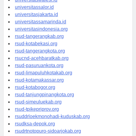
universitaswalesi.id
universitassalor.id
universitasjakarta.id
universitassamarinda.id
universitasindonesia.org
rsud-tangerangkab.org
rsud-kotabekasi.org
rsud-tangerangkota.org
rsucnd-acehbaratkab.org
rsud-pasuruankota.org
rsud-limapuluhkotakab.org
rsud-kotamakassar.org
rsud-kotabogor.org
rsud-tanjungpinangkota.org
rsud-simeuluekab.org
rsud-tpikepriprov.org
rsuddrloekmonohadi-kuduskab.org
rsudksa-depok.org