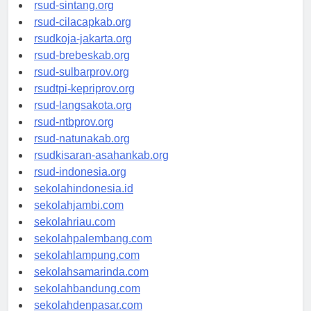
rsudrtnotopuro-sidoarjokab.org
rsud-sintang.org
rsud-cilacapkab.org
rsudkoja-jakarta.org
rsud-brebeskab.org
rsud-sulbarprov.org
rsudtpi-kepriprov.org
rsud-langsakota.org
rsud-ntbprov.org
rsud-natunakab.org
rsudkisaran-asahankab.org
rsud-indonesia.org
sekolahindonesia.id
sekolahjambi.com
sekolahriau.com
sekolahpalembang.com
sekolahlampung.com
sekolahsamarinda.com
sekolahbandung.com