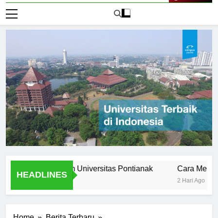
Live Now
s Stories from Universitas Pontianak
Cara Mendaftar ke
HEADLINES
2 Hari Ago