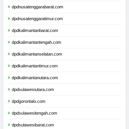
dpdbali.com
dpdnusatenggarabarat.com
dpdnusatenggaratimur.com
dpdkalimantanbarat.com
dpdkalimantantengah.com
dpdkalimantanselatan.com
dpdkalimantantimur.com
dpdkalimantanutara.com
dpdsulawesiutara.com
dpdgorontalo.com
dpdsulawesitengah.com