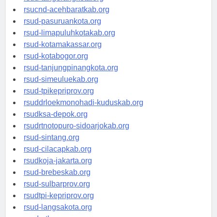
rsud-tangerangkota.org
rsucnd-acehbaratkab.org
rsud-pasuruankota.org
rsud-limapuluhkotakab.org
rsud-kotamakassar.org
rsud-kotabogor.org
rsud-tanjungpinangkota.org
rsud-simeuluekab.org
rsud-tpikepriprov.org
rsuddrloekmonohadi-kuduskab.org
rsudksa-depok.org
rsudrtnotopuro-sidoarjokab.org
rsud-sintang.org
rsud-cilacapkab.org
rsudkoja-jakarta.org
rsud-brebeskab.org
rsud-sulbarprov.org
rsudtpi-kepriprov.org
rsud-langsakota.org