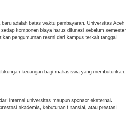
a baru adalah batas waktu pembayaran. Universitas Aceh
a setiap komponen biaya harus dilunasi sebelum semester
ikan pengumuman resmi dari kampus terkait tanggal
k dukungan keuangan bagi mahasiswa yang membutuhkan.
dari internal universitas maupun sponsor eksternal.
estasi akademis, kebutuhan finansial, atau prestasi