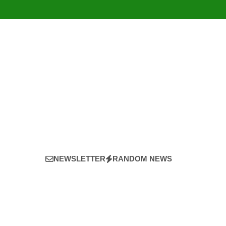
NEWSLETTER
RANDOM NEWS