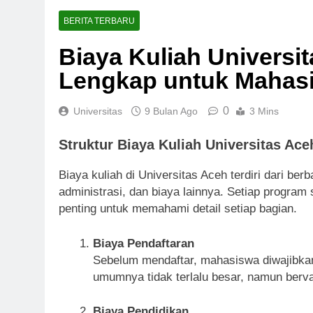
BERITA TERBARU
Biaya Kuliah Universi
Lengkap untuk Mahas
0
Universitas
9 Bulan Ago
3 Mins
Struktur Biaya Kuliah Universitas Ace
Biaya kuliah di Universitas Aceh terdiri dari b
administrasi, dan biaya lainnya. Setiap program 
penting untuk memahami detail setiap bagian.
Biaya Pendaftaran
Sebelum mendaftar, mahasiswa diwajibkan
umumnya tidak terlalu besar, namun bervar
Biaya Pendidikan