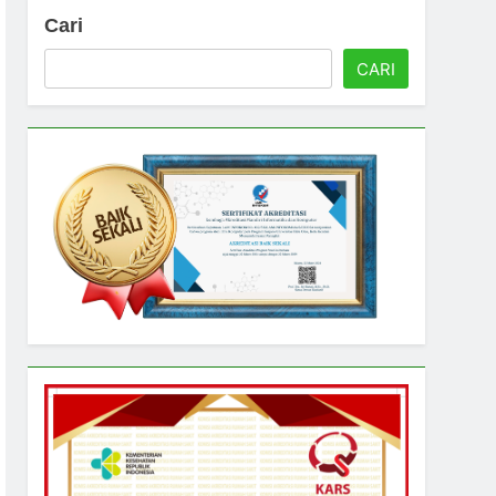
Cari
CARI