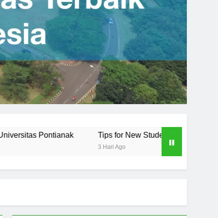
Tips for New Students at Universitas Pontianak
Gett
3 Hari Ago
4 Har