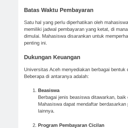
Batas Waktu Pembayaran
Satu hal yang perlu diperhatikan oleh mahasisw
memiliki jadwal pembayaran yang ketat, di man
dimulai. Mahasiswa disarankan untuk memperhat
penting ini.
Dukungan Keuangan
Universitas Aceh menyediakan berbagai bentu
Beberapa di antaranya adalah:
Beasiswa
Berbagai jenis beasiswa ditawarkan, baik 
Mahasiswa dapat mendaftar berdasarkan pr
lainnya.
Program Pembayaran Cicilan