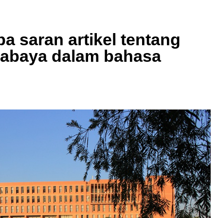
a saran artikel tentang
urabaya dalam bahasa