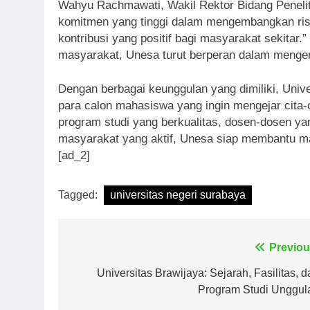
Wahyu Rachmawati, Wakil Rektor Bidang Peneli
komitmen yang tinggi dalam mengembangkan ris
kontribusi yang positif bagi masyarakat sekitar
masyarakat, Unesa turut berperan dalam mengem
Dengan berbagai keunggulan yang dimiliki, Unive
para calon mahasiswa yang ingin mengejar cita-
program studi yang berkualitas, dosen-dosen ya
masyarakat yang aktif, Unesa siap membantu 
[ad_2]
Tagged:
universitas negeri surabaya
Navigasi
Previou
pos
Universitas Brawijaya: Sejarah, Fasilitas, d
Program Studi Unggul