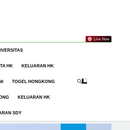
Live Now
IVERSITAS
TA HK
KELUARAN HK
NI
TOGEL HONGKONG
ONG
KELUARAN HK
ARAN SDY