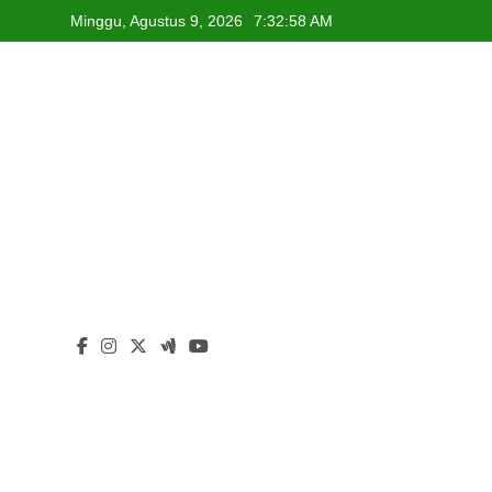
Skip
Minggu, Agustus 9, 2026
7:33:00 AM
to
content