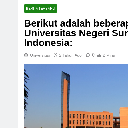
BERITA TERBARU
Berikut adalah beberap
Universitas Negeri S
Indonesia:
0
Universitas
2 Tahun Ago
2 Mins