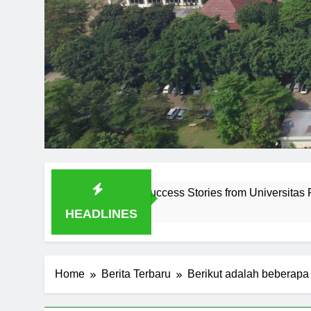
ni Success Stories from Universitas Pontianak
Cara Men
i Ago
3 Hari Ago
HEADLINES
Home
Berita Terbaru
Berikut adalah beberapa 