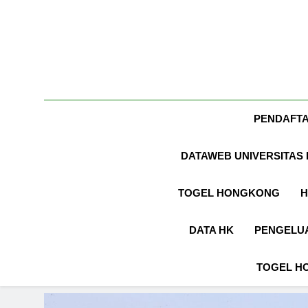
PENDAFT
DATAWEB UNIVERSITAS 
TOGEL HONGKONG
H
DATA HK
PENGELU
TOGEL H