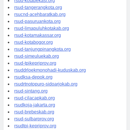
rsud-kotabekasi.org
rsud-tangerangkota.org
rsucnd-acehbaratkab.org
rsud-pasuruankota.org
rsud-limapuluhkotakab.org
rsud-kotamakassar.org
rsud-kotabogor.org
rsud-tanjungpinangkota.org
rsud-simeuluekab.org
rsud-tpikepriprov.org
rsuddrloekmonohadi-kuduskab.org
rsudksa-depok.org
rsudrtnotopuro-sidoarjokab.org
rsud-sintang.org
rsud-cilacapkab.org
rsudkoja-jakarta.org
rsud-brebeskab.org
rsud-sulbarprov.org