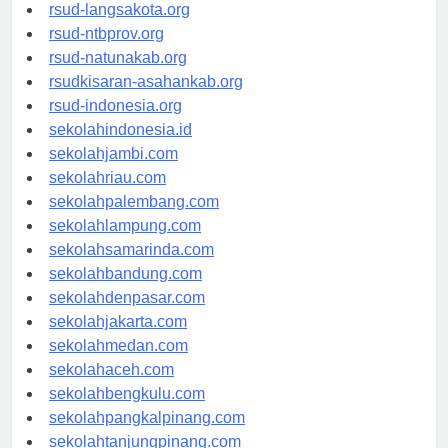
rsudtpi-kepriprov.org
rsud-langsakota.org
rsud-ntbprov.org
rsud-natunakab.org
rsudkisaran-asahankab.org
rsud-indonesia.org
sekolahindonesia.id
sekolahjambi.com
sekolahriau.com
sekolahpalembang.com
sekolahlampung.com
sekolahsamarinda.com
sekolahbandung.com
sekolahdenpasar.com
sekolahjakarta.com
sekolahmedan.com
sekolahaceh.com
sekolahbengkulu.com
sekolahpangkalpinang.com