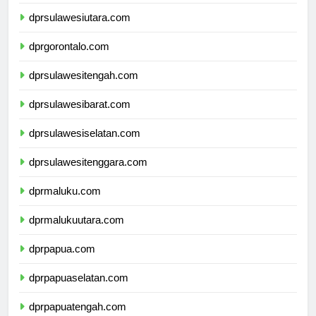
dprkalimantanutara.com
dprsulawesiutara.com
dprgorontalo.com
dprsulawesitengah.com
dprsulawesibarat.com
dprsulawesiselatan.com
dprsulawesitenggara.com
dprmaluku.com
dprmalukuutara.com
dprpapua.com
dprpapuaselatan.com