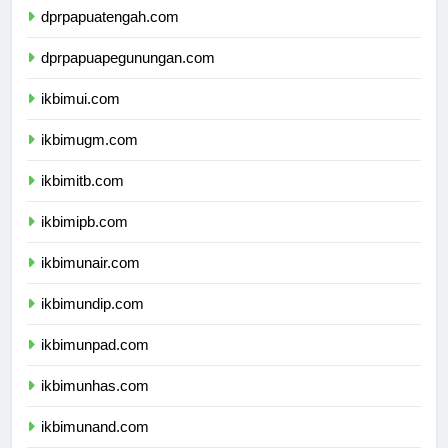
dprpapuatengah.com
dprpapuapegunungan.com
ikbimui.com
ikbimugm.com
ikbimitb.com
ikbimipb.com
ikbimunair.com
ikbimundip.com
ikbimunpad.com
ikbimunhas.com
ikbimunand.com