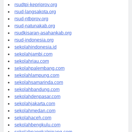
rsud-sulbarprov.org
rsudtpi-kepriprov.org
rsud-langsakota.org
rsud-ntbprov.org
rsud-natunakab.org
rsudkisaran-asahankab.org
rsud-indonesia.org
sekolahindonesia.id
sekolahjambi.com
sekolahriau.com
sekolahpalembang.com
sekolahlampung.com
sekolahsamarinda.com
sekolahbandung.com
sekolahdenpasar.com
sekolahjakarta.com
sekolahmedan.com
sekolahaceh.com
sekolahbengkulu.com