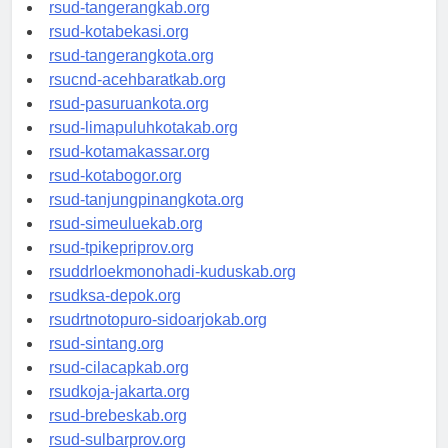
universitasindonesia.org
rsud-tangerangkab.org
rsud-kotabekasi.org
rsud-tangerangkota.org
rsucnd-acehbaratkab.org
rsud-pasuruankota.org
rsud-limapuluhkotakab.org
rsud-kotamakassar.org
rsud-kotabogor.org
rsud-tanjungpinangkota.org
rsud-simeuluekab.org
rsud-tpikepriprov.org
rsuddrloekmonohadi-kuduskab.org
rsudksa-depok.org
rsudrtnotopuro-sidoarjokab.org
rsud-sintang.org
rsud-cilacapkab.org
rsudkoja-jakarta.org
rsud-brebeskab.org