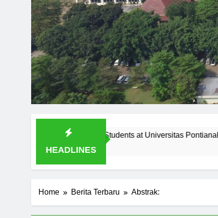
New Students at Universitas Pontianak
Getting to Know th
3 Hari Ago
HEADLINES
Home
Berita Terbaru
Abstrak: