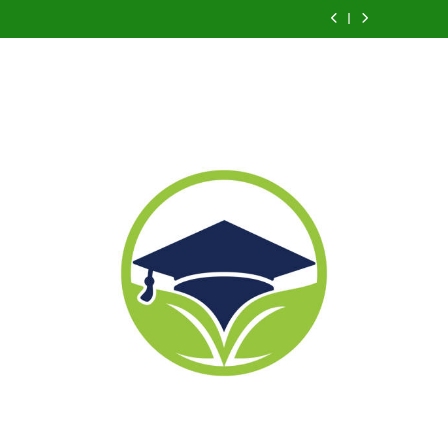
Getting
Pemeringkatan
Pontianak:
at
New
Know
Pontianak:
at
New
to
Universitas
Yang
Universitas
Students
the
Yang
Universitas
Students
Know
Pontianak:
Perlu
Pontianak
at
Faculty
Perlu
Pontianak
at
the
Yang
Diketahui
Universitas
at
Diketahui
Universitas
Faculty
Perlu
Pontianak
Universitas
Pontianak
at
Diketahui
Pontianak
Universitas
Pontianak