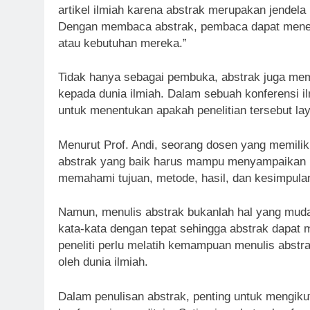
artikel ilmiah karena abstrak merupakan jende
Dengan membaca abstrak, pembaca dapat menent
atau kebutuhan mereka.”
Tidak hanya sebagai pembuka, abstrak juga mem
kepada dunia ilmiah. Dalam sebuah konferensi il
untuk menentukan apakah penelitian tersebut lay
Menurut Prof. Andi, seorang dosen yang memilik
abstrak yang baik harus mampu menyampaikan i
memahami tujuan, metode, hasil, dan kesimpula
Namun, menulis abstrak bukanlah hal yang muda
kata-kata dengan tepat sehingga abstrak dapat 
peneliti perlu melatih kemampuan menulis abstra
oleh dunia ilmiah.
Dalam penulisan abstrak, penting untuk mengikut