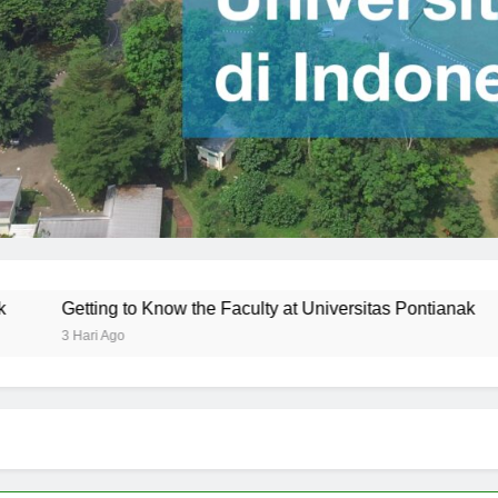
e Faculty at Universitas Pontianak
Pemeringkatan Univers
4 Hari Ago