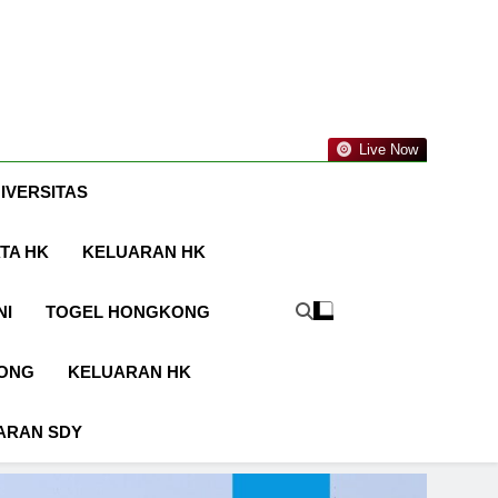
Live Now
IVERSITAS
TA HK
KELUARAN HK
NI
TOGEL HONGKONG
ONG
KELUARAN HK
ARAN SDY