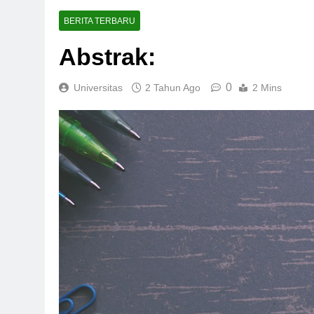
BERITA TERBARU
Abstrak:
0
Universitas
2 Tahun Ago
2 Mins