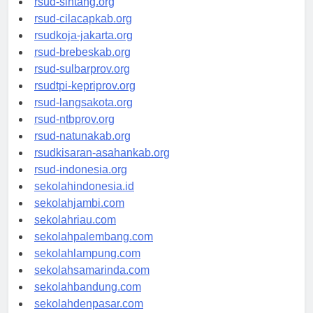
rsud-sintang.org
rsud-cilacapkab.org
rsudkoja-jakarta.org
rsud-brebeskab.org
rsud-sulbarprov.org
rsudtpi-kepriprov.org
rsud-langsakota.org
rsud-ntbprov.org
rsud-natunakab.org
rsudkisaran-asahankab.org
rsud-indonesia.org
sekolahindonesia.id
sekolahjambi.com
sekolahriau.com
sekolahpalembang.com
sekolahlampung.com
sekolahsamarinda.com
sekolahbandung.com