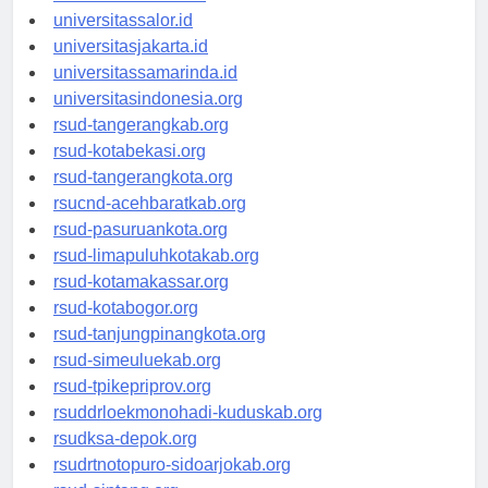
universitaswalesi.id
universitassalor.id
universitasjakarta.id
universitassamarinda.id
universitasindonesia.org
rsud-tangerangkab.org
rsud-kotabekasi.org
rsud-tangerangkota.org
rsucnd-acehbaratkab.org
rsud-pasuruankota.org
rsud-limapuluhkotakab.org
rsud-kotamakassar.org
rsud-kotabogor.org
rsud-tanjungpinangkota.org
rsud-simeuluekab.org
rsud-tpikepriprov.org
rsuddrloekmonohadi-kuduskab.org
rsudksa-depok.org
rsudrtnotopuro-sidoarjokab.org