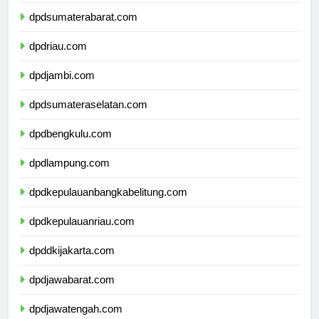
dpdsumaterautara.com
dpdsumaterabarat.com
dpdriau.com
dpdjambi.com
dpdsumateraselatan.com
dpdbengkulu.com
dpdlampung.com
dpdkepulauanbangkabelitung.com
dpdkepulauanriau.com
dpddkijakarta.com
dpdjawabarat.com