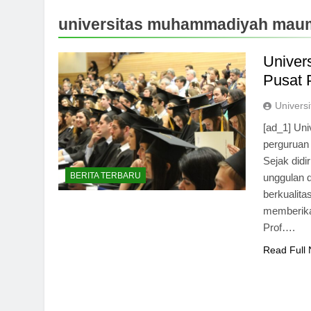
universitas muhammadiyah mau
Univer
Pusat 
Universi
[ad_1] Un
perguruan 
Sejak didi
BERITA TERBARU
unggulan d
berkualit
memberika
Prof….
Read Full