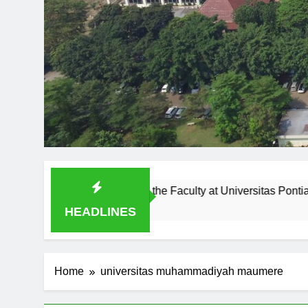
 to Know the Faculty at Universitas Pontianak
Pemeringka
o
2 Hari Ago
HEADLINES
Home
universitas muhammadiyah maumere