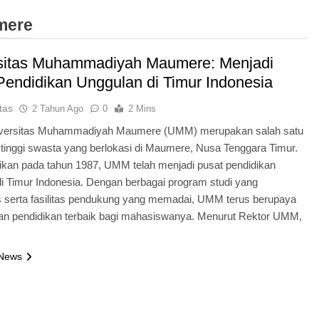
mere
sitas Muhammadiyah Maumere: Menjadi
Pendidikan Unggulan di Timur Indonesia
tas
2 Tahun Ago
0
2 Mins
iversitas Muhammadiyah Maumere (UMM) merupakan salah satu
tinggi swasta yang berlokasi di Maumere, Nusa Tenggara Timur.
rikan pada tahun 1987, UMM telah menjadi pusat pendidikan
i Timur Indonesia. Dengan berbagai program studi yang
as serta fasilitas pendukung yang memadai, UMM terus berupaya
n pendidikan terbaik bagi mahasiswanya. Menurut Rektor UMM,
 News