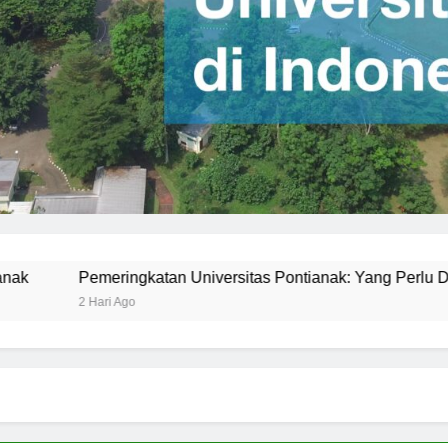
tan Universitas Pontianak: Yang Perlu Diketahui
Student
3 Hari Ag