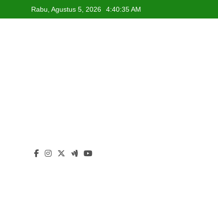
Skip
Rabu, Agustus 5, 2026
4:40:37 AM
to
content