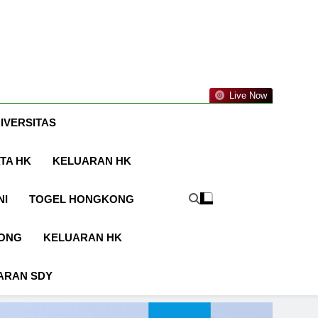
Live Now
IVERSITAS
TA HK
KELUARAN HK
NI
TOGEL HONGKONG
ONG
KELUARAN HK
ARAN SDY