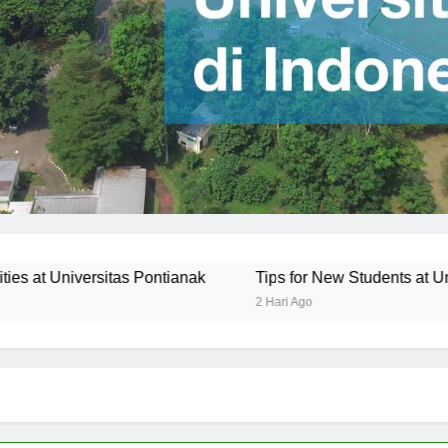
ntianak
Tips for New Students at Universitas Pontianak
2 Hari Ago