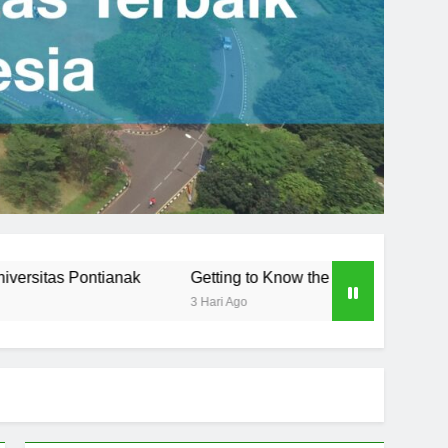
Getting to Know the Faculty at Universitas Pontianak
3 Hari Ago