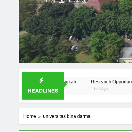
 demi Langkah
Research Opportunities at Universitas Po
1 Hari Ago
HEADLINES
Home
universitas bina darma