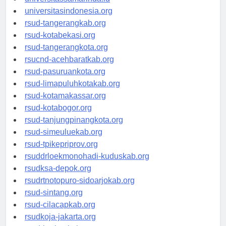
universitassamarinda.id
universitasindonesia.org
rsud-tangerangkab.org
rsud-kotabekasi.org
rsud-tangerangkota.org
rsucnd-acehbaratkab.org
rsud-pasuruankota.org
rsud-limapuluhkotakab.org
rsud-kotamakassar.org
rsud-kotabogor.org
rsud-tanjungpinangkota.org
rsud-simeuluekab.org
rsud-tpikepriprov.org
rsuddrloekmonohadi-kuduskab.org
rsudksa-depok.org
rsudrtnotopuro-sidoarjokab.org
rsud-sintang.org
rsud-cilacapkab.org
rsudkoja-jakarta.org