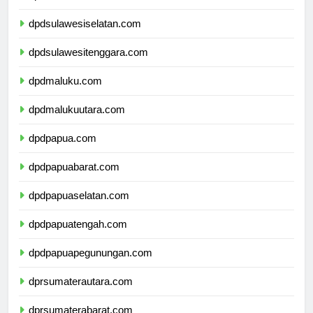
dpdsulawesibarat.com
dpdsulawesiselatan.com
dpdsulawesitenggara.com
dpdmaluku.com
dpdmalukuutara.com
dpdpapua.com
dpdpapuabarat.com
dpdpapuaselatan.com
dpdpapuatengah.com
dpdpapuapegunungan.com
dprsumaterautara.com