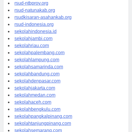
rsud-langsakota.org
rsud-ntbprov.org
rsud-natunakab.org
rsudkisaran-asahankab.org
rsud-indonesia.org
sekolahindonesia.id
sekolahjambi.com
sekolahriau.com
sekolahpalembang.com
sekolahlampung.com
sekolahsamarinda.com
sekolahbandung.com
sekolahdenpasar.com
sekolahjakarta.com
sekolahmedan.com
sekolahaceh.com
sekolahbengkulu.com
sekolahpangkalpinang.com
sekolahtanjungpinang.com