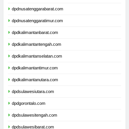
dpdbali.com
dpdnusatenggarabarat.com
dpdnusatenggaratimur.com
dpdkalimantanbarat.com
dpdkalimantantengah.com
dpdkalimantanselatan.com
dpdkalimantantimur.com
dpdkalimantanutara.com
dpdsulawesiutara.com
dpdgorontalo.com
dpdsulawesitengah.com