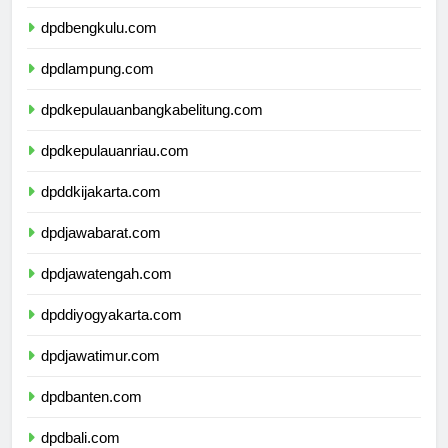
dpdsumateraselatan.com
dpdbengkulu.com
dpdlampung.com
dpdkepulauanbangkabelitung.com
dpdkepulauanriau.com
dpddkijakarta.com
dpdjawabarat.com
dpdjawatengah.com
dpddiyogyakarta.com
dpdjawatimur.com
dpdbanten.com