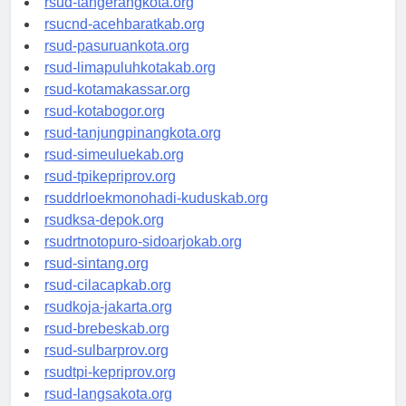
rsud-tangerangkota.org
rsucnd-acehbaratkab.org
rsud-pasuruankota.org
rsud-limapuluhkotakab.org
rsud-kotamakassar.org
rsud-kotabogor.org
rsud-tanjungpinangkota.org
rsud-simeuluekab.org
rsud-tpikepriprov.org
rsuddrloekmonohadi-kuduskab.org
rsudksa-depok.org
rsudrtnotopuro-sidoarjokab.org
rsud-sintang.org
rsud-cilacapkab.org
rsudkoja-jakarta.org
rsud-brebeskab.org
rsud-sulbarprov.org
rsudtpi-kepriprov.org