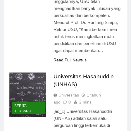
unggulannya, USU telah
menghasilkan banyak lulusan yang
berkualitas dan berkompeten.
Menurut Prof. Dr. Runtung Sitepu,
Rektor USU, “Kami berkomitmen
untuk terus meningkatkan mutu
pendidikan dan penelitian di USU
agar dapat memberikan…
Read Full News
Universitas Hasanuddin
(UNHAS)
Universitas
1 tahun
ago
0
2 mins
BERITA
[ad_1] Universitas Hasanuddin
TERBARU
(UNHAS) adalah salah satu
perguruan tinggi terkemuka di